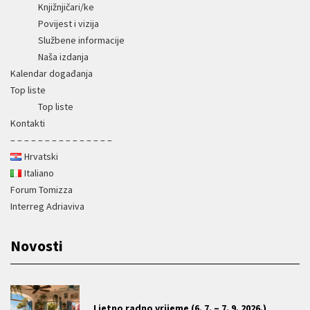
Knjižnjičari/ke
Povijest i vizija
Službene informacije
Naša izdanja
Kalendar događanja
Top liste
Top liste
Kontakti
– – – – – – – – – – – – – – –
Hrvatski
Italiano
Forum Tomizza
Interreg Adriaviva
Novosti
Ljetno radno vrijeme (6. 7. – 7. 9. 2026.)