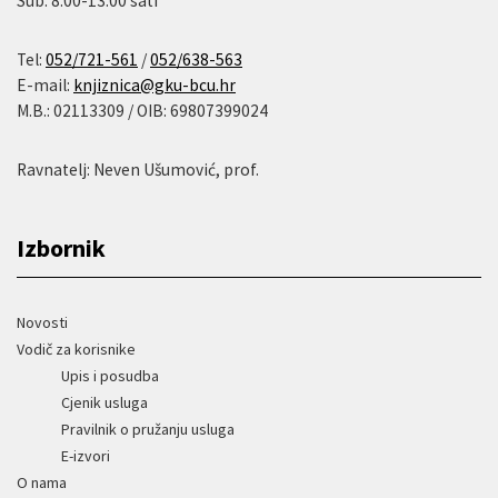
Sub: 8.00-13.00 sati
Tel:
052/721-561
/
052/638-563
E-mail:
knjiznica@gku-bcu.hr
M.B.: 02113309 / OIB: 69807399024
Ravnatelj: Neven Ušumović, prof.
Izbornik
Novosti
Vodič za korisnike
Upis i posudba
Cjenik usluga
Pravilnik o pružanju usluga
E-izvori
O nama