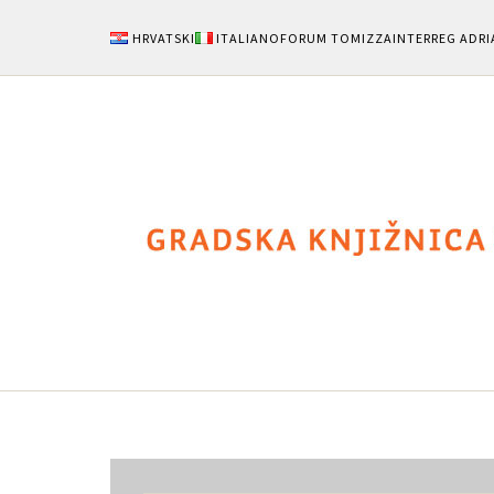
HRVATSKI
ITALIANO
FORUM TOMIZZA
INTERREG ADRI
Notizie
Area Uten