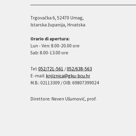
Trgovačka 6, 52470 Umag,
Istarska županija, Hrvatska
Orario di apertura:
Lun - Ven: 8.00-20.00 ore
Sab: 8.00-13.00 ore
Tel:
052/721-561
/
052/638-563
E-mail:
knjiznica@gku-bcu.hr
M.B.: 02113309 / OIB: 69807399024
Direttore: Neven Ušumović, prof.