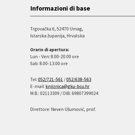
Informazioni di base
Trgovačka 6, 52470 Umag,
Istarska županija, Hrvatska
Orario di apertura:
Lun - Ven: 8.00-20.00 ore
Sab: 8.00-13.00 ore
Tel:
052/721-561
/
052/638-563
E-mail:
knjiznica@gku-bcu.hr
M.B.: 02113309 / OIB: 69807399024
Direttore: Neven Ušumović, prof.