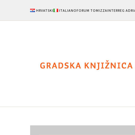
HRVATSKI
ITALIANO
FORUM TOMIZZA
INTERREG ADRI
Notizie
Area Uten