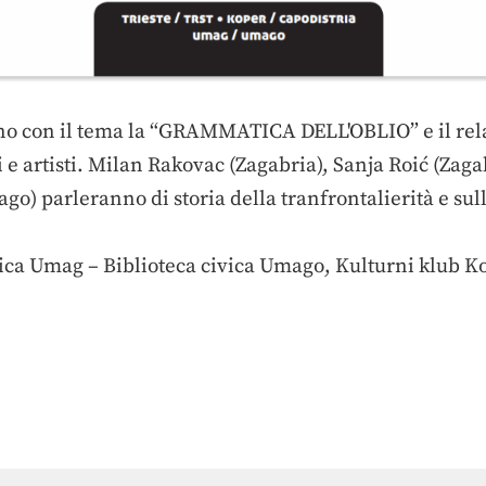
nno con il tema la “GRAMMATICA DELL'OBLIO” e il re
sti e artisti. Milan Rakovac (Zagabria), Sanja Roić (Zag
o) parleranno di storia della tranfrontalierità e sull
ca Umag – Biblioteca civica Umago, Kulturni klub Kop