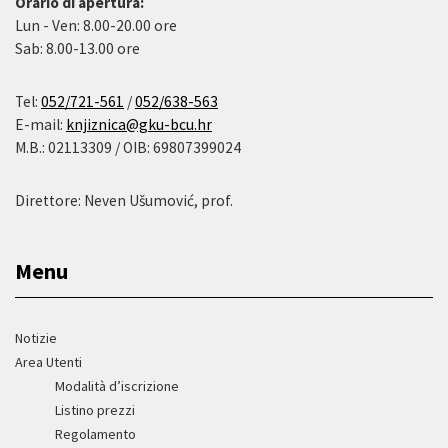
Orario di apertura:
Lun - Ven: 8.00-20.00 ore
Sab: 8.00-13.00 ore
Tel:
052/721-561
/
052/638-563
E-mail:
knjiznica@gku-bcu.hr
M.B.: 02113309 / OIB: 69807399024
Direttore: Neven Ušumović, prof.
Menu
Notizie
Area Utenti
Modalità d’iscrizione
Listino prezzi
Regolamento