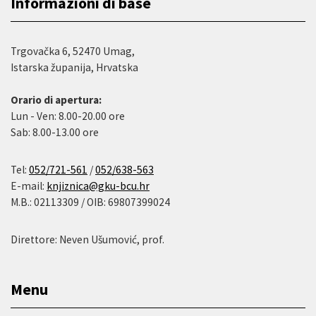
Informazioni di base
Trgovačka 6, 52470 Umag,
Istarska županija, Hrvatska
Orario di apertura:
Lun - Ven: 8.00-20.00 ore
Sab: 8.00-13.00 ore
Tel:
052/721-561
/
052/638-563
E-mail:
knjiznica@gku-bcu.hr
M.B.: 02113309 / OIB: 69807399024
Direttore: Neven Ušumović, prof.
Menu