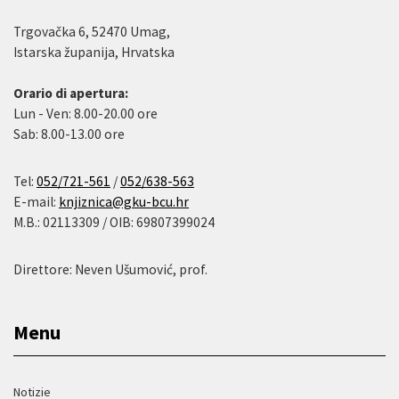
Trgovačka 6, 52470 Umag,
Istarska županija, Hrvatska
Orario di apertura:
Lun - Ven: 8.00-20.00 ore
Sab: 8.00-13.00 ore
Tel:
052/721-561
/
052/638-563
E-mail:
knjiznica@gku-bcu.hr
M.B.: 02113309 / OIB: 69807399024
Direttore: Neven Ušumović, prof.
Menu
Notizie