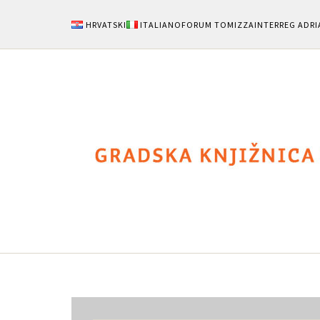
HRVATSKI
ITALIANO
FORUM TOMIZZA
INTERREG ADRI
Notizie
Area Uten