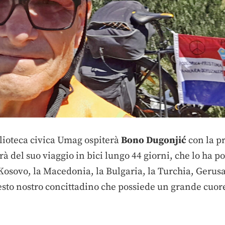
lioteca civica Umag ospiterà
Bon
o
Dugonjić
con la p
erà del suo viaggio in bici lungo 44 giorni, che lo h
Kosovo, la Macedonia, la Bulgaria, la Turchia, Gerusa
questo nostro concittadino che possiede un grande cuo