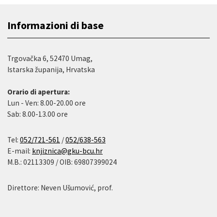
Informazioni di base
Trgovačka 6, 52470 Umag,
Istarska županija, Hrvatska
Orario di apertura:
Lun - Ven: 8.00-20.00 ore
Sab: 8.00-13.00 ore
Tel:
052/721-561
/
052/638-563
E-mail:
knjiznica@gku-bcu.hr
M.B.: 02113309 / OIB: 69807399024
Direttore: Neven Ušumović, prof.