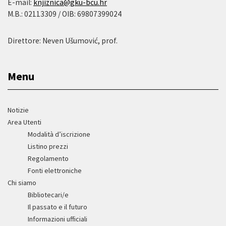
E-mail:
knjiznica@gku-bcu.hr
M.B.: 02113309 / OIB: 69807399024
Direttore: Neven Ušumović, prof.
Menu
Notizie
Area Utenti
Modalità d’iscrizione
Listino prezzi
Regolamento
Fonti elettroniche
Chi siamo
Bibliotecari/e
Il passato e il futuro
Informazioni ufficiali