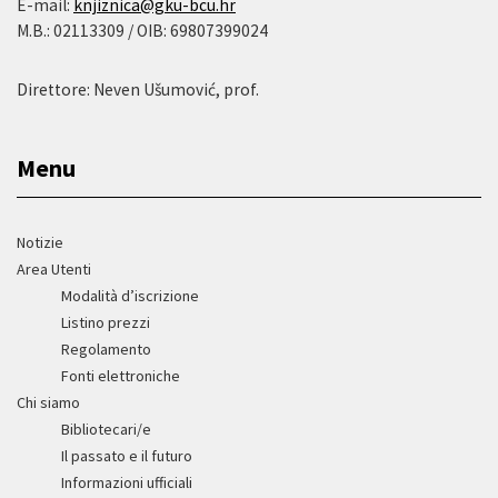
E-mail:
knjiznica@gku-bcu.hr
M.B.: 02113309 / OIB: 69807399024
Direttore: Neven Ušumović, prof.
Menu
Notizie
Area Utenti
Modalità d’iscrizione
Listino prezzi
Regolamento
Fonti elettroniche
Chi siamo
Bibliotecari/e
Il passato e il futuro
Informazioni ufficiali