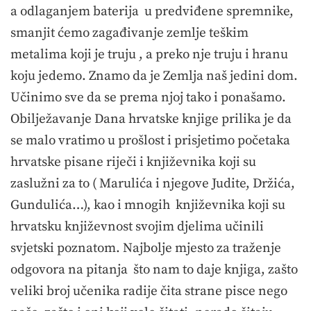
a odlaganjem baterija u predviđene spremnike,
smanjit ćemo zagađivanje zemlje teškim
metalima koji je truju , a preko nje truju i hranu
koju jedemo. Znamo da je Zemlja naš jedini dom.
Učinimo sve da se prema njoj tako i ponašamo.
Obilježavanje Dana hrvatske knjige prilika je da
se malo vratimo u prošlost i prisjetimo početaka
hrvatske pisane riječi i književnika koji su
zaslužni za to ( Marulića i njegove Judite, Držića,
Gundulića…), kao i mnogih književnika koji su
hrvatsku književnost svojim djelima učinili
svjetski poznatom. Najbolje mjesto za traženje
odgovora na pitanja što nam to daje knjiga, zašto
veliki broj učenika radije čita strane pisce nego