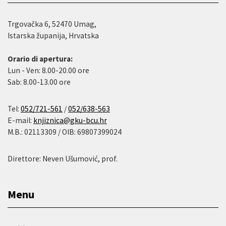
Trgovačka 6, 52470 Umag,
Istarska županija, Hrvatska
Orario di apertura:
Lun - Ven: 8.00-20.00 ore
Sab: 8.00-13.00 ore
Tel:
052/721-561
/
052/638-563
E-mail:
knjiznica@gku-bcu.hr
M.B.: 02113309 / OIB: 69807399024
Direttore: Neven Ušumović, prof.
Menu