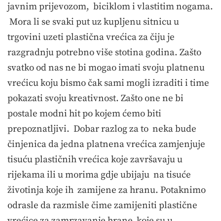
javnim prijevozom, biciklom i vlastitim nogama.
Mora li se svaki put uz kupljenu sitnicu u
trgovini uzeti plastična vrećica za čiju je
razgradnju potrebno više stotina godina. Zašto
svatko od nas ne bi mogao imati svoju platnenu
vrećicu koju bismo čak sami mogli izraditi i time
pokazati svoju kreativnost. Zašto one ne bi
postale modni hit po kojem ćemo biti
prepoznatljivi. Dobar razlog za to neka bude
činjenica da jedna platnena vrećica zamjenjuje
tisuću plastičnih vrećica koje završavaju u
rijekama ili u morima gdje ubijaju na tisuće
životinja koje ih zamijene za hranu. Potaknimo
odrasle da razmisle čime zamijeniti plastične
vrećice za zamrzavanje hrane koje su u