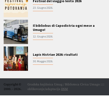
Festival del viaggio lento 2026
23. Giugno 2026.
Il bibliobus di Capodistria ogni mese a
Umago!
12. Giugno 2026.
Lapis Histriae 2026: risultati
30. Maggio 2026.
Copyright ©
Gradska knjižnica Umag / Biblioteca Civica Umago ::::
2000. - 2026.
oblikovanje/adaptacija
DSM