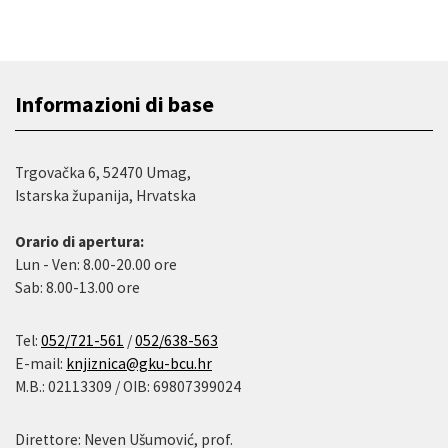
Informazioni di base
Trgovačka 6, 52470 Umag,
Istarska županija, Hrvatska
Orario di apertura:
Lun - Ven: 8.00-20.00 ore
Sab: 8.00-13.00 ore
Tel:
052/721-561
/
052/638-563
E-mail:
knjiznica@gku-bcu.hr
M.B.: 02113309 / OIB: 69807399024
Direttore: Neven Ušumović, prof.