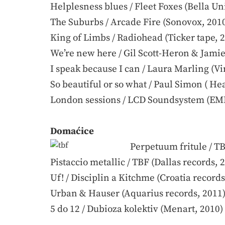
Helplesness blues / Fleet Foxes (Bella Un
The Suburbs / Arcade Fire (Sonovox, 201
King of Limbs / Radiohead (Ticker tape, 
We’re new here / Gil Scott-Heron & Jamie
I speak because I can / Laura Marling (Vi
So beautiful or so what / Paul Simon ( He
London sessions / LCD Soundsystem (EMI
Domaćice
Perpetuum fritule / TB
Pistaccio metallic / TBF (Dallas records, 
Uf! / Disciplin a Kitchme (Croatia records
Urban & Hauser (Aquarius records, 2011
5 do 12 / Dubioza kolektiv (Menart, 2010)