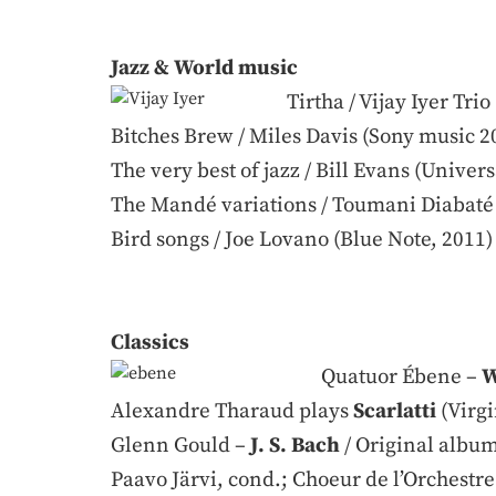
Jazz & World music
Tirtha / Vijay Iyer Tri
Bitches Brew / Miles Davis (Sony music 2
The very best of jazz / Bill Evans (Univer
The Mandé variations / Toumani Diabaté 
Bird songs / Joe Lovano (Blue Note, 2011)
Classics
Quatuor Ébene –
W
Alexandre Tharaud plays
Scarlatti
(Virgi
Glenn Gould –
J. S. Bach
/ Original album
Paavo Järvi, cond.; Choeur de l’Orchestre