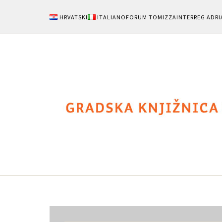
HRVATSKI
ITALIANO
FORUM TOMIZZA
INTERREG ADRI
Notizie
Area Uten