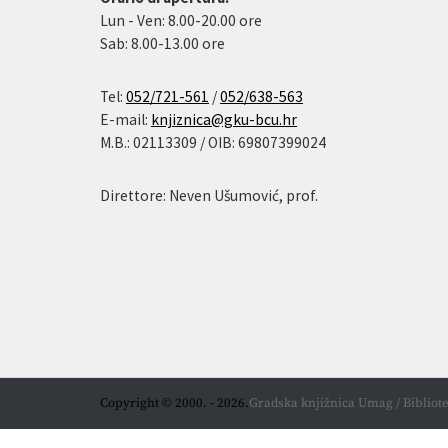
Lun - Ven: 8.00-20.00 ore
Sab: 8.00-13.00 ore
Tel:
052/721-561
/
052/638-563
E-mail:
knjiznica@gku-bcu.hr
M.B.: 02113309 / OIB: 69807399024
Direttore: Neven Ušumović, prof.
Copyright © 2000. - 2026.
Gradska knjižnica Umag / Bibliote