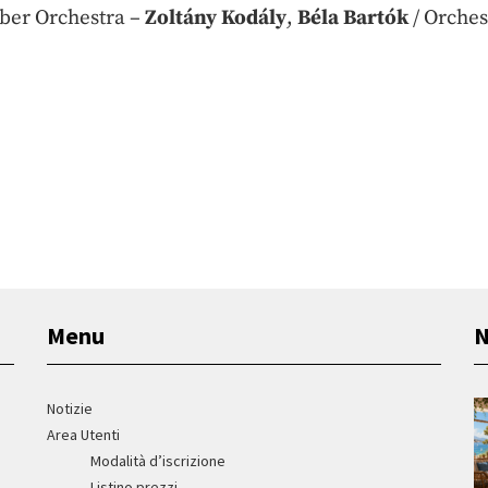
ber Orchestra –
Zoltány Kodály
,
Béla Bartók
/ Orches
Menu
N
Notizie
Area Utenti
Modalità d’iscrizione
Listino prezzi