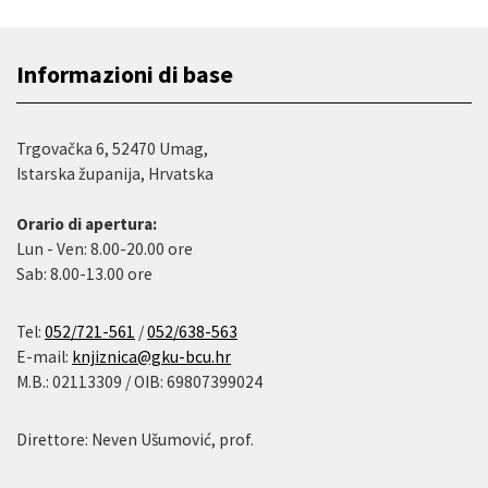
Informazioni di base
Trgovačka 6, 52470 Umag,
Istarska županija, Hrvatska
Orario di apertura:
Lun - Ven: 8.00-20.00 ore
Sab: 8.00-13.00 ore
Tel:
052/721-561
/
052/638-563
E-mail:
knjiznica@gku-bcu.hr
M.B.: 02113309 / OIB: 69807399024
Direttore: Neven Ušumović, prof.