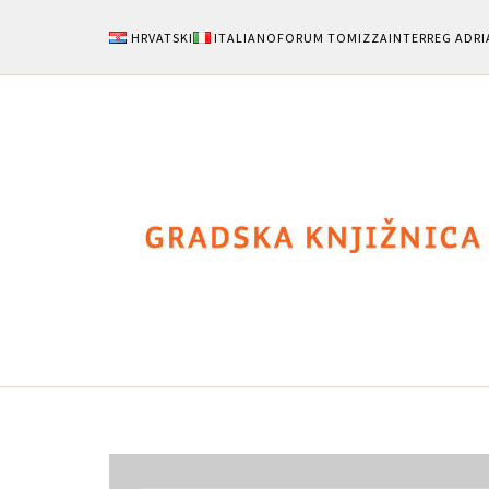
HRVATSKI
ITALIANO
FORUM TOMIZZA
INTERREG ADRI
Notizie
Area Uten