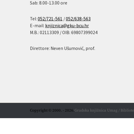
Sab: 8.00-13.00 ore
Tel:
052/721-561
/
052/638-563
E-mail:
knjiznica@gku-bcu.hr
M.B.: 02113309 / OIB: 69807399024
Direttore: Neven Ušumović, prof.
Copyright © 2000. - 2026.
Gradska knjižnica Umag / Bibliote