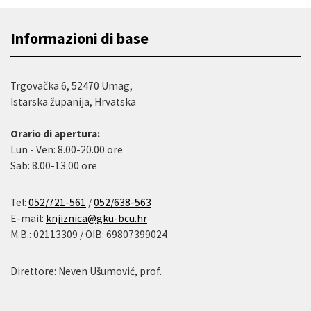
Informazioni di base
Trgovačka 6, 52470 Umag,
Istarska županija, Hrvatska
Orario di apertura:
Lun - Ven: 8.00-20.00 ore
Sab: 8.00-13.00 ore
Tel:
052/721-561
/
052/638-563
E-mail:
knjiznica@gku-bcu.hr
M.B.: 02113309 / OIB: 69807399024
Direttore: Neven Ušumović, prof.