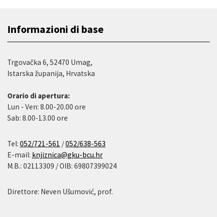
Informazioni di base
Trgovačka 6, 52470 Umag,
Istarska županija, Hrvatska
Orario di apertura:
Lun - Ven: 8.00-20.00 ore
Sab: 8.00-13.00 ore
Tel:
052/721-561
/
052/638-563
E-mail:
knjiznica@gku-bcu.hr
M.B.: 02113309 / OIB: 69807399024
Direttore: Neven Ušumović, prof.