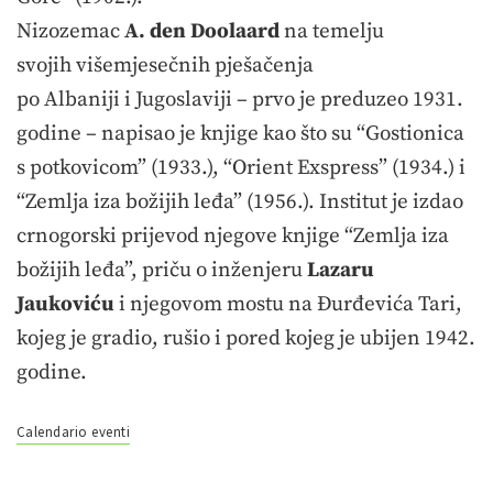
Nizozemac
A. den Doolaard
na temelju
svojih višemjesečnih pješačenja
po Albaniji i Jugoslaviji – prvo je preduzeo 1931.
godine – napisao je knjige kao što su “Gostionica
s potkovicom” (1933.), “Orient Exspress” (1934.) i
“Zemlja iza božijih leđa” (1956.). Institut je izdao
crnogorski prijevod njegove knjige “Zemlja iza
božijih leđa”, priču o inženjeru
Lazaru
Jaukoviću
i njegovom mostu na Đurđevića Tari,
kojeg je gradio, rušio i pored kojeg je ubijen 1942.
godine.
Calendario eventi