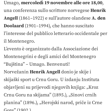
Umago,
mercoledì 19 novembre alle ore 18,00
,
una conferenza sullo scrittore norvegese
Henrik
Angell
(1861–1922) e sull’autore olandese
A. den
Doolaard
(1901–1994), che hanno suscitato
l’interesse del pubblico letterario occidentale per
il Montenegro.
L’evento è organizzato dalla Associazione dei
Montenegrini e degli amici del Montenegro
“Bujština” – Umago. Benvenuti!
Norvežanin
Henrik Angell
donio je skije i
skijaški sport u Crnu Goru. U izdanju Instituta
objavljeni su prijevodi njegovih knjiga: „Kroz
Crnu Goru na skijama” (1895.), „Sinovi crnih
planina” (1896.), „Herojski narod, priče iz Crne
Gore” (1902.).