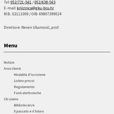
Tel:
052/721-561
/
052/638-563
E-mail:
knjiznica@gku-bcu.hr
M.B.: 02113309 / OIB: 69807399024
Direttore: Neven Ušumović, prof.
Menu
Notizie
Area Utenti
Modalità d’iscrizione
Listino prezzi
Regolamento
Fonti elettroniche
Chi siamo
Bibliotecari/e
Il passato e il futuro