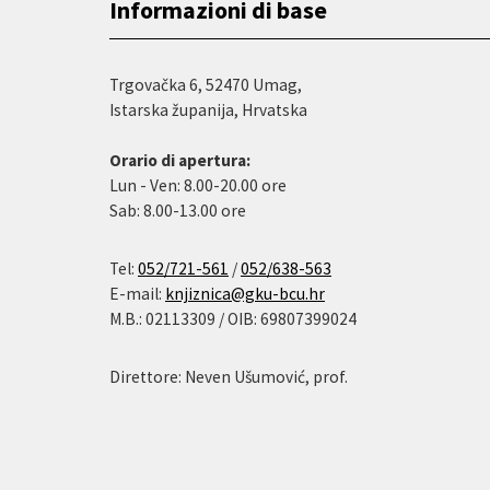
Informazioni di base
Trgovačka 6, 52470 Umag,
Istarska županija, Hrvatska
Orario di apertura:
Lun - Ven: 8.00-20.00 ore
Sab: 8.00-13.00 ore
Tel:
052/721-561
/
052/638-563
E-mail:
knjiznica@gku-bcu.hr
M.B.: 02113309 / OIB: 69807399024
Direttore: Neven Ušumović, prof.