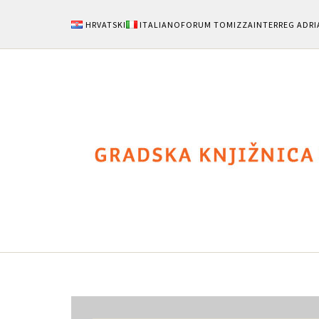
HRVATSKI
ITALIANO
FORUM TOMIZZA
INTERREG ADRI
Notizie
Area Uten