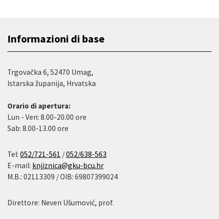
Informazioni di base
Trgovačka 6, 52470 Umag,
Istarska županija, Hrvatska
Orario di apertura:
Lun - Ven: 8.00-20.00 ore
Sab: 8.00-13.00 ore
Tel:
052/721-561
/
052/638-563
E-mail:
knjiznica@gku-bcu.hr
M.B.: 02113309 / OIB: 69807399024
Direttore: Neven Ušumović, prof.