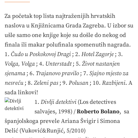
Za početak top lista najtraženijih hrvatskih
naslova u Knjižnicama Grada Zagreba. U izbor su
ušle samo one knjige koje su došle do nekog od
finala ili makar polufinala spomenutih nagrada.
1.
Čudo u Poskokovoj Dragi
; 2.
Hotel Zagorje
; 3.
Volga, Volga
; 4.
Unterstadt
; 5.
Život nastanjen
sjenama
; 6.
Trajanovo pravilo
; 7.
Sjajno mjesto za
nesreću
; 8.
Zeleni pas
; 9.
Polusan
; 10.
Razbijeni
. A
sada linkovi!
1.
Divlji detektivi
(Los detectives
salvajes, 1998) /
Roberto Bolano
,
sa
španjolskoga prevele Ariana Švigir i Simona
Delić (Vuković&Runjić, 5/2010)