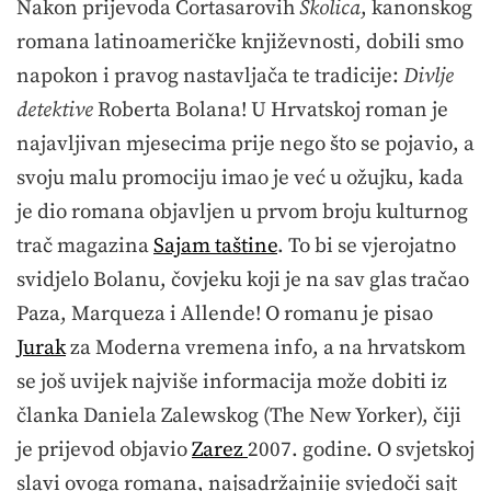
Nakon prijevoda Cortasarovih
Školica
, kanonskog
romana latinoameričke književnosti, dobili smo
napokon i pravog nastavljača te tradicije:
Divlje
detektive
Roberta Bolana! U Hrvatskoj roman je
najavljivan mjesecima prije nego što se pojavio, a
svoju malu promociju imao je već u ožujku, kada
je dio romana objavljen u prvom broju kulturnog
trač magazina
Sajam taštine
. To bi se vjerojatno
svidjelo Bolanu, čovjeku koji je na sav glas tračao
Paza, Marqueza i Allende! O romanu je pisao
Jurak
za Moderna vremena info, a na hrvatskom
se još uvijek najviše informacija može dobiti iz
članka Daniela Zalewskog (The New Yorker), čiji
je prijevod objavio
Zarez
2007. godine. O svjetskoj
slavi ovoga romana, najsadržajnije svjedoči sajt