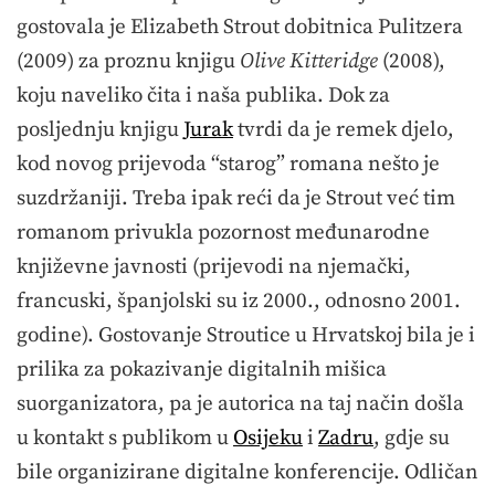
gostovala je Elizabeth Strout dobitnica Pulitzera
(2009) za proznu knjigu
Olive Kitteridge
(2008),
koju naveliko čita i naša publika. Dok za
posljednju knjigu
Jurak
tvrdi da je remek djelo,
kod novog prijevoda “starog” romana nešto je
suzdržaniji. Treba ipak reći da je Strout već tim
romanom privukla pozornost međunarodne
književne javnosti (prijevodi na njemački,
francuski, španjolski su iz 2000., odnosno 2001.
godine). Gostovanje Stroutice u Hrvatskoj bila je i
prilika za pokazivanje digitalnih mišica
suorganizatora, pa je autorica na taj način došla
u kontakt s publikom u
Osijeku
i
Zadru
, gdje su
bile organizirane digitalne konferencije. Odličan