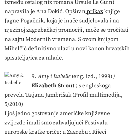
između ostalog niz romana Ursule Le Guin)
napravila je Ana Đokić. Opširan
prikaz
knjige
Jagne Pogačnik, koja je inače sudjelovala i na
njezinoj zagrebačkoj promociji, može se pročitati
na sajtu Modernih vremena. S ovom knjigom
Mihelčić definitivno ulazi u novi kanon hrvatskih
spisatelja/ica za mlade.
9.
Amy i Isabelle
(eng. izd., 1998) /
Elizabeth Strout
; s engleskoga
prevela Tatjana Jambrišak (Profil multimedija,
5/2010)
I još jedno gostovanje američke književne
zvijezde imali smo zahvaljujući Festivalu
europske kratke priče: u Zagrebu i Rijeci