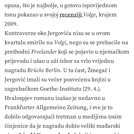
opusa, što je najbolje, u gotovo ispovijednom
tonu pokazao u svojoj
recenziji
Volge
, krajem
2009.
Kontraverze oko Jergovića nisu se u ovom
kvartalu smirile na
Volgi
, nego su se prebacile na
prethodni
Freelander
koji se pojavio u njemačkom
prijevodu i ušao u uži izbor za vrlo vrijednu
nagradu
Brücke Berlin
. U tu čast, Žmegač i
Jergović imali su večer posvećenu knjizi u
zagrebačkom Goethe-Institutu (29. 4.).
Hvalospjev romanu izašao je nedavno u
Frankfurter Allgemeine Zeitung, i sve je to
dobilo odgovarajući tretman u medijima (osim
činjenice da je nagradu dobio veliki mađarski