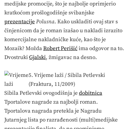
medijske promocije, što je najbolje oprimjerio
kratkoćom prošlogodišnje svibanjske
prezentacije
Polusna
. Kako uskladiti ovaj stav s
činjenicom da je roman izašao u nakladi izrazito
komercijalne nakladničke kuće, kao što je
Mozaik? Možda
Robert Perišić
ima odgovor na to.
Dvostruki
Gjalski
, žmigavac na desno.
5. Vrijeme laži / Sibila Petlevski
(Fraktura, 11/2009)
Sibila Petlevski ovogodišnja je
dobitnica
Tportalove nagrade za najbolji roman.
Tportalova nagrada pretekla je Nagradu
Jutarnjeg lista po razrađenosti (multi)medijske
prezentacije finalista, da ne spominjemo