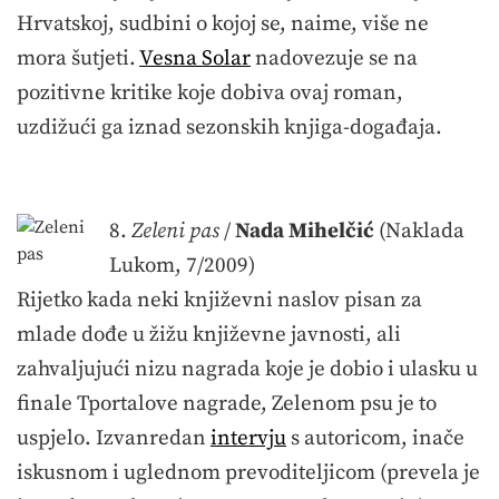
Hrvatskoj, sudbini o kojoj se, naime, više ne
mora šutjeti.
Vesna Solar
nadovezuje se na
pozitivne kritike koje dobiva ovaj roman,
uzdižući ga iznad sezonskih knjiga-događaja.
8.
Zeleni pas
/
Nada Mihelčić
(Naklada
Lukom, 7/2009)
Rijetko kada neki književni naslov pisan za
mlade dođe u žižu književne javnosti, ali
zahvaljujući nizu nagrada koje je dobio i ulasku u
finale Tportalove nagrade, Zelenom psu je to
uspjelo. Izvanredan
intervju
s autoricom, inače
iskusnom i uglednom prevoditeljicom (prevela je