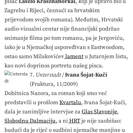
pisac
László Krasznahorkai
, koji je upravo bio u
Zagrebu i Rijeci, čeznući za hrvatskim
prijevodom svojih romana). Međutim, Hrvatski
audio-vizualni centar nije financijski podržao
snimanje filma po tom romanu, pa je Jergoviću,
iako je u Njemačkoj uspoređivan s Eastwoodom,
ostao samo Milakovićev
lament
u Jutarnjem listu,
kao novi doprinos portretu našeg pisca.
7.
Unterstadt
/
Ivana Šojat-Kuči
(Fraktura, 11/2009)
Dobitnica Nazora, za roman koji smo već
predstavili u prošlom
Kvartalu
, Ivana Šojat-Kuči,
dala je zanimljive intervjue za
Glas Slavonije
,
Slobodnu Dalmaciju,
a ni
HRT
je nije zaobišao:
budući da je riječ o sudbini njemačke manjine u