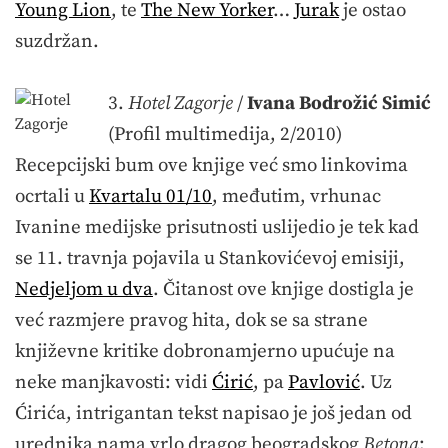
Young Lion
, te
The New Yorker
…
Jurak
je ostao
suzdržan.
3.
Hotel Zagorje
/
Ivana Bodrožić Simić
(Profil multimedija, 2/2010)
Recepcijski bum ove knjige već smo linkovima
ocrtali u
Kvartalu 01/10
, međutim, vrhunac
Ivanine medijske prisutnosti uslijedio je tek kad
se 11. travnja pojavila u Stankovićevoj emisiji,
Nedjeljom u dva
. Čitanost ove knjige dostigla je
već razmjere pravog hita, dok se sa strane
književne kritike dobronamjerno upućuje na
neke manjkavosti: vidi
Ćirić
, pa
Pavlović
. Uz
Ćirića, intrigantan tekst napisao je još jedan od
urednika nama vrlo dragog beogradskog
Betona
: