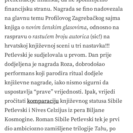
financijsku stranu. Nagrada se fino nadovezala
na glavnu temu Profilovog Zagrebačkog sajma
knjiga o
novim ženskim glasovima
, odnosno na
raspravu o
rastućem broju autorica
(sic!) na
hrvatskoj književnoj sceni u tri nastavka!!!
Petlevski je sudjelovala u prvom. Dan prije
dodjeljena je nagrada Roza, dobrodošao
performans koji parodira ritual dodjele
književne nagrade, iako nismo sigurni da
uspostavlja “prave” vrijednosti. Ipak, vrijedi
pročitati
komparaciju
književnog statusa Sibile
Petlevski i Nives Celzijus iz pera Biljane
Kosmogine. Roman Sibile Petlevski tek je prvi
dio ambiciozno zamišljene trilogije
Tabu
, po