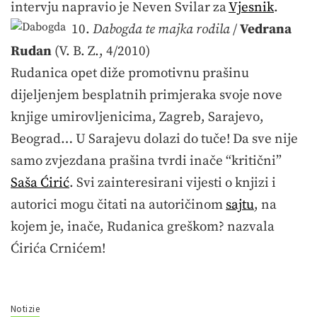
intervju napravio je Neven Svilar za
Vjesnik
.
10.
Dabogda te majka rodila
/
Vedrana
Rudan
(V. B. Z., 4/2010)
Rudanica opet diže promotivnu prašinu
dijeljenjem besplatnih primjeraka svoje nove
knjige umirovljenicima, Zagreb, Sarajevo,
Beograd… U Sarajevu dolazi do tuče! Da sve nije
samo zvjezdana prašina tvrdi inače “kritični”
Saša Ćirić
. Svi zainteresirani vijesti o knjizi i
autorici mogu čitati na autoričinom
sajtu
, na
kojem je, inače, Rudanica greškom? nazvala
Ćirića Crnićem!
Notizie