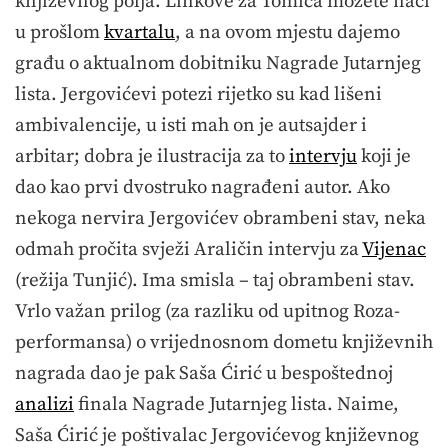
književnog polja. Linkove za Tomića možete naći
u prošlom
kvartalu
, a na ovom mjestu dajemo
građu o aktualnom dobitniku Nagrade Jutarnjeg
lista. Jergovićevi potezi rijetko su kad lišeni
ambivalencije, u isti mah on je autsajder i
arbitar; dobra je ilustracija za to
intervju
koji je
dao kao prvi dvostruko nagrađeni autor. Ako
nekoga nervira Jergovićev obrambeni stav, neka
odmah pročita svježi Araličin intervju za
Vijenac
(režija Tunjić). Ima smisla – taj obrambeni stav.
Vrlo važan prilog (za razliku od upitnog Roza-
performansa) o vrijednosnom dometu književnih
nagrada dao je pak Saša Ćirić u bespoštednoj
analizi
finala Nagrade Jutarnjeg lista. Naime,
Saša Ćirić je poštivalac Jergovićevog književnog