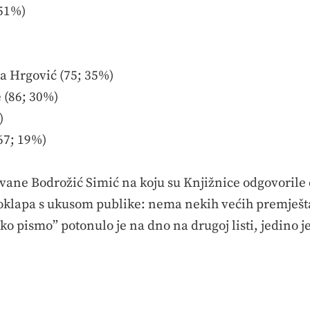
 51%)
ja Hrgović (75; 35%)
 (86; 30%)
)
 67; 19%)
Ivane Bodrožić Simić na koju su Knjižnice odgovori
poklapa s ukusom publike: nema nekih većih premještan
o pismo” potonulo je na dno na drugoj listi, jedino j