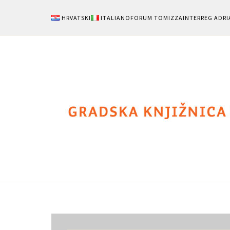
HRVATSKI
ITALIANO
FORUM TOMIZZA
INTERREG ADRI
Notizie
Area Uten