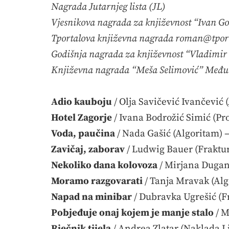
Nagrada Jutarnjeg lista (JL)
Vjesnikova nagrada za književnost “Ivan G
Tportalova književna nagrada roman@tport
Godišnja nagrada za književnost “Vladimir
Književna nagrada “Meša Selimović” Među
Adio kauboju
/ Olja Savičević Ivančević 
Hotel Zagorje
/ Ivana Bodrožić Simić (Pro
Voda, paučina
/ Nada Gašić (Algoritam) 
Zavičaj, zaborav
/ Ludwig Bauer (Fraktur
Nekoliko dana kolovoza
/ Mirjana Dugan
Moramo razgovarati
/ Tanja Mravak (Alg
Napad na minibar
/ Dubravka Ugrešić (F
Pobjeđuje onaj kojem je manje stalo
/ M
Rječnik tijela
/ Andrea Zlatar (Naklada L