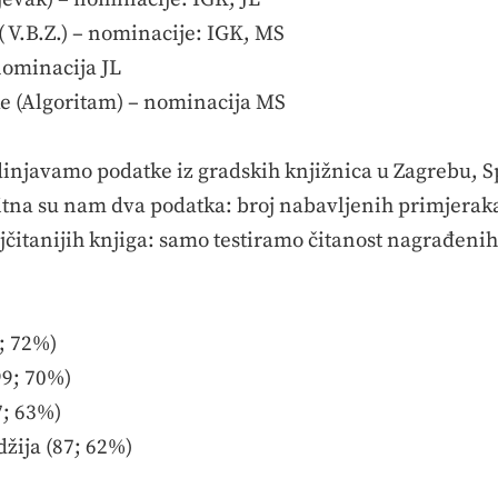
 ( V.B.Z.) – nominacije: IGK, MS
nominacija JL
e (Algoritam) – nominacija MS
injavamo podatke iz gradskih knjižnica u Zagrebu, Spl
tna su nam dva podatka: broj nabavljenih primjeraka 
ajčitanijih knjiga: samo testiramo čitanost nagrađeni
6; 72%)
99; 70%)
7; 63%)
žija (87; 62%)