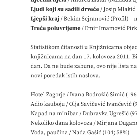
Ljudi koji su sadili drveće
/ Josip Mlakić
Ljepši kraj
/ Bekim Sejranović (Profil) – 
Treće poluvrijeme
/ Emir Imamović Pirk
Statistikom čitanosti u Knjižnicama objed
knjižnicama na dan 17. kolovoza 2011. Bi
dan. Da ne bude zabune, ovo nije lista n
novi poredak istih naslova.
Hotel Zagorje / Ivana Bodrožić Simić (19
Adio kauboju / Olja Savičević Ivančević (
Napad na minibar / Dubravka Ugrešić (9
Nekoliko dana kolovoza / Mirjana Dugand
Voda, paučina / Nada Gašić (104; 58%)