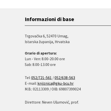
Informazioni di base
Trgovačka 6, 52470 Umag,
Istarska županija, Hrvatska
Orario di apertura:
Lun - Ven: 8.00-20.00 ore
Sab: 8.00-13.00 ore
Tel:
052/721-561
/
052/638-563
E-mail:
knjiznica@gku-bcu.hr
M.B.: 02113309 / OIB: 69807399024
Direttore: Neven Ušumović, prof.