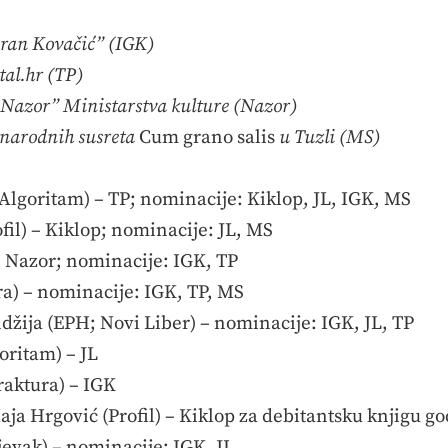
oran Kovačić” (IGK)
al.hr (TP)
 Nazor” Ministarstva kulture (Nazor)
narodnih susreta
Cum grano salis
u Tuzli (MS)
(Algoritam) – TP; nominacije: Kiklop, JL, IGK, MS
fil) – Kiklop; nominacije: JL, MS
– Nazor; nominacije: IGK, TP
a) – nominacije: IGK, TP, MS
džija (EPH; Novi Liber) – nominacije: IGK, JL, TP
oritam) – JL
raktura) – IGK
aja Hrgović (Profil) – Kiklop za debitantsku knjigu g
jevak) – nominacije: IGK, JL