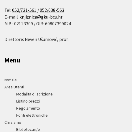
Tel:
052/721-561
/
052/638-563
E-mail:
knjiznica@gku-bcu.hr
M.B.: 02113309 / OIB: 69807399024
Direttore: Neven Ušumović, prof.
Menu
Notizie
Area Utenti
Modalità d’iscrizione
Listino prezzi
Regolamento
Fonti elettroniche
Chi siamo
Bibliotecari/e