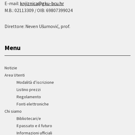
E-mail:
knjiznica@gku-bcu.hr
M.B.: 02113309 / OIB: 69807399024
Direttore: Neven Ušumović, prof.
Menu
Notizie
Area Utenti
Modalità d’iscrizione
Listino prezzi
Regolamento
Fonti elettroniche
Chi siamo
Bibliotecari/e
Il passato e il futuro
Informazioni ufficiali