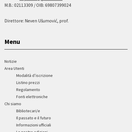
M.B.: 02113309 / OIB: 69807399024
Direttore: Neven Ušumović, prof.
Menu
Notizie
Area Utenti
Modalità d’iscrizione
Listino prezzi
Regolamento
Fonti elettroniche
Chi siamo
Bibliotecari/e
Il passato e il futuro
Informazioni ufficiali
Le nostre edizioni