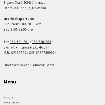
Trgovačka 6, 52470 Umag,
Istarska županija, Hrvatska
Orario di apertura:
Lun - Ven: 8.00-20.00 ore
Sab: 8.00-13.00 ore
Tel:
052/721-561
/
052/638-563
E-mail:
knjiznica@gku-bcu.hr
M.B.: 02113309 / OIB: 69807399024
Direttore: Neven Ušumović, prof.
Menu
Notizie
Area Utenti