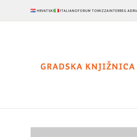
HRVATSKI
ITALIANO
FORUM TOMIZZA
INTERREG ADRI
Notizie
Area Uten