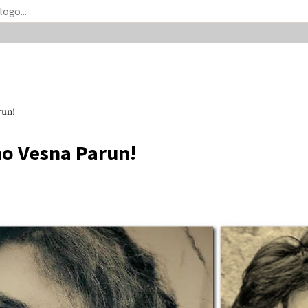
run!
mo Vesna Parun!