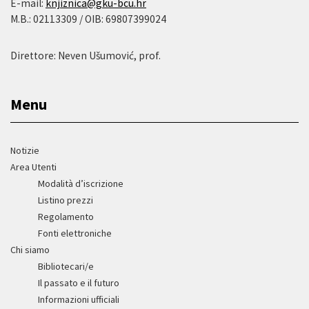
E-mail:
knjiznica@gku-bcu.hr
M.B.: 02113309 / OIB: 69807399024
Direttore: Neven Ušumović, prof.
Menu
Notizie
Area Utenti
Modalità d’iscrizione
Listino prezzi
Regolamento
Fonti elettroniche
Chi siamo
Bibliotecari/e
Il passato e il futuro
Informazioni ufficiali