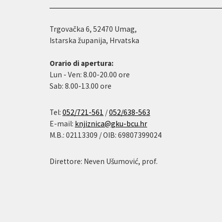
Trgovačka 6, 52470 Umag,
Istarska županija, Hrvatska
Orario di apertura:
Lun - Ven: 8.00-20.00 ore
Sab: 8.00-13.00 ore
Tel:
052/721-561
/
052/638-563
E-mail:
knjiznica@gku-bcu.hr
M.B.: 02113309 / OIB: 69807399024
Direttore: Neven Ušumović, prof.