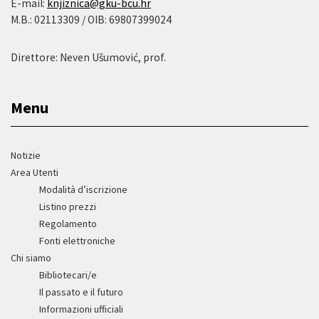
E-mail:
knjiznica@gku-bcu.hr
M.B.: 02113309 / OIB: 69807399024
Direttore: Neven Ušumović, prof.
Menu
Notizie
Area Utenti
Modalità d’iscrizione
Listino prezzi
Regolamento
Fonti elettroniche
Chi siamo
Bibliotecari/e
Il passato e il futuro
Informazioni ufficiali