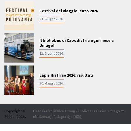
Festival del viaggio lento 2026
23. Giugno 2026.
Il bibliobus di Capodistria ogni mese a
Umago!
12. Giugno 2026.
Lapis Histriae 2026: risultati
30. Maggio 2026.
Copyright ©
Gradska knjižnica Umag / Biblioteca Civica Umago ::::
2000. - 2026.
oblikovanje/adaptacija
DSM