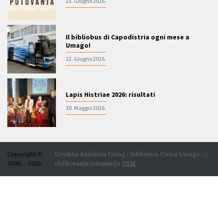
23. Giugno 2026.
Il bibliobus di Capodistria ogni mese a
Umago!
12. Giugno 2026.
Lapis Histriae 2026: risultati
30. Maggio 2026.
Copyright ©
Gradska knjižnica Umag / Biblioteca Civica Umago ::::
2000. - 2026.
oblikovanje/adaptacija
DSM