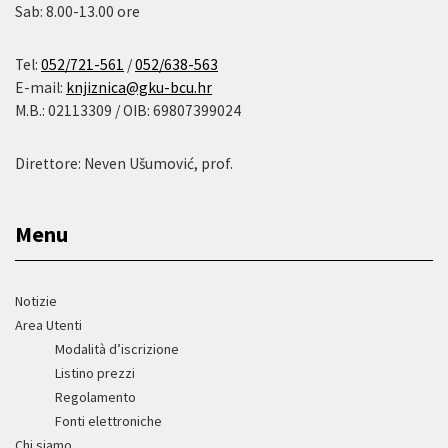
Sab: 8.00-13.00 ore
Tel:
052/721-561
/
052/638-563
E-mail:
knjiznica@gku-bcu.hr
M.B.: 02113309 / OIB: 69807399024
Direttore: Neven Ušumović, prof.
Menu
Notizie
Area Utenti
Modalità d’iscrizione
Listino prezzi
Regolamento
Fonti elettroniche
Chi siamo