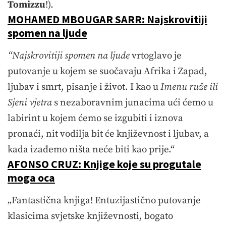
Tomizzu
!).
MOHAMED MBOUGAR SARR: Najskrovitiji
spomen na ljude
“Najskrovitiji spomen na ljude
vrtoglavo je
putovanje u kojem se suočavaju Afrika i Zapad,
ljubav i smrt, pisanje i život. I kao u
Imenu ruže ili
Sjeni vjetra
s nezaboravnim junacima ući ćemo u
labirint u kojem ćemo se izgubiti i iznova
pronaći, nit vodilja bit će književnost i ljubav, a
kada izađemo ništa neće biti kao prije.“
AFONSO CRUZ: Knjige koje su progutale
moga oca
„Fantastična knjiga! Entuzijastično putovanje
klasicima svjetske književnosti, bogato