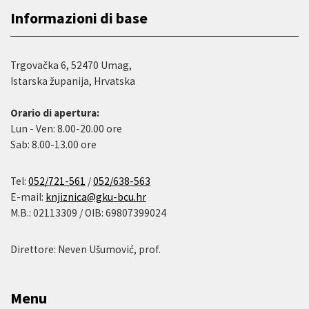
Informazioni di base
Trgovačka 6, 52470 Umag,
Istarska županija, Hrvatska
Orario di apertura:
Lun - Ven: 8.00-20.00 ore
Sab: 8.00-13.00 ore
Tel:
052/721-561
/
052/638-563
E-mail:
knjiznica@gku-bcu.hr
M.B.: 02113309 / OIB: 69807399024
Direttore: Neven Ušumović, prof.
Menu