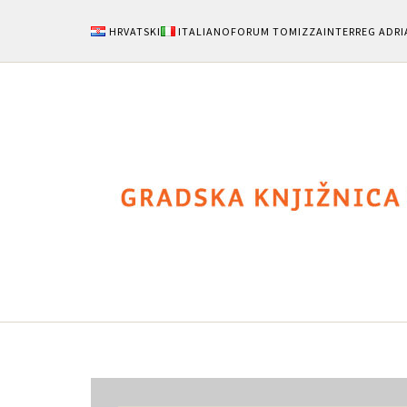
HRVATSKI
ITALIANO
FORUM TOMIZZA
INTERREG ADRI
Notizie
Area Uten