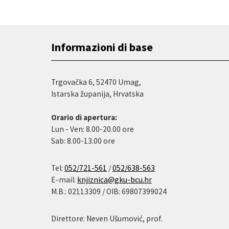
Informazioni di base
Trgovačka 6, 52470 Umag,
Istarska županija, Hrvatska
Orario di apertura:
Lun - Ven: 8.00-20.00 ore
Sab: 8.00-13.00 ore
Tel:
052/721-561
/
052/638-563
E-mail:
knjiznica@gku-bcu.hr
M.B.: 02113309 / OIB: 69807399024
Direttore: Neven Ušumović, prof.