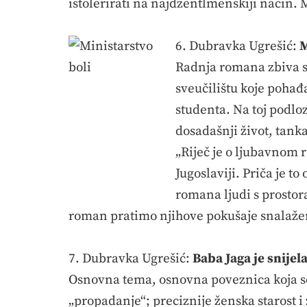
istolerirati na najdžentlmenskiji način. M
6. Dubravka Ugrešić:
M
Radnja romana zbiva se
sveučilištu koje pohađ
studenta. Na toj podloz
dosadašnji život, tanka
„Riječ je o ljubavnom 
Jugoslaviji. Priča je t
romana ljudi s prostora
roman pratimo njihove pokušaje snalaže
7. Dubravka Ugrešić:
Baba Jaga
je snijela
Osnovna tema, osnovna poveznica koja s
„propadanje“; preciznije ženska starost i 