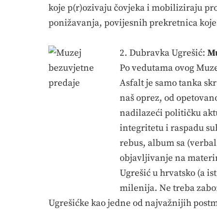
koje p(r)ozivaju čovjeka i mobiliziraju p
ponižavanja, povijesnih prekretnica koje
2. Dubravka Ugrešić:
Mu
Po vedutama ovog Muzeja
Asfalt je samo tanka skr
naš oprez, od opetovano
nadilazeći političku ak
integritetu i raspadu su
rebus, album sa (verbal
objavljivanje na materi
Ugrešić u hrvatsko (a i
milenija. Ne treba zabor
Ugrešićke kao jedne od najvažnijih postm