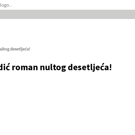
ltog desetljeća!
ić roman nultog desetljeća!