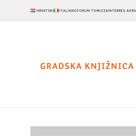
HRVATSKI
ITALIANO
FORUM TOMIZZA
INTERREG ADRI
Notizie
Area Uten