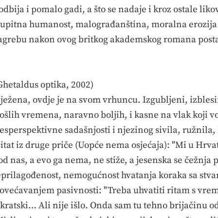
odbija i pomalo gadi, a što se nadaje i kroz ostale liko
 upitna humanost, malograđanština, moralna erozija i
 Zagrebu nakon ovog britkog akademskog romana postao 
Ghetaldus optika, 2002)
lježena, ovdje je na svom vrhuncu. Izgubljeni, izbles
rošlih vremena, naravno boljih, i kasne na vlak koji v
esperspektivne sadašnjosti i njezinog sivila, ružnila,
citat iz druge priče (Uopće nema osjećaja): "Mi u Hrva
 od nas, a evo ga nema, ne stiže, a jesenska se čežnja 
 neprilagođenost, nemogućnost hvatanja koraka sa stv
povećavanjem pasivnosti: "Treba uhvatiti ritam s vre
ratski… Ali nije išlo. Onda sam tu tehno brijačinu od