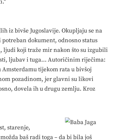
i."
 iz bivše Jugoslavije. Okupljaju se na
lji potreban dokument, odnosno status
 ljudi koji traže mir nakon što su izgubili
osti, ljubav i tuga… Autoričinim riječima:
u Amsterdamu tijekom rata u bivšoj
avnom pozadinom, jer glavni su likovi
dnosno, dovela ih u drugu zemlju. Kroz
st, starenje,
 možda baš radi toga – da bi bila još