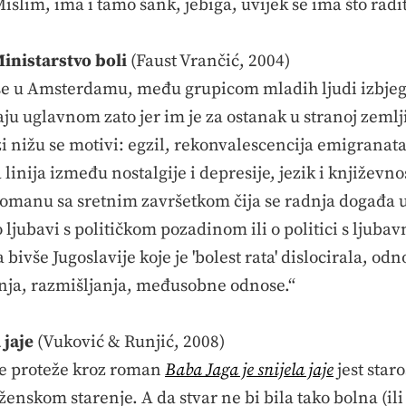
islim, ima i tamo šank, jebiga, uvijek se ima što radit
inistarstvo boli
(Faust Vrančić, 2004)
 u Amsterdamu, među grupicom mladih ljudi izbjeglih
aju uglavnom zato jer im je za ostanak u stranoj zem
i nižu se motivi: egzil, rekonvalescencija emigranata,
 linija između nostalgije i depresije, jezik i književn
romanu sa sretnim završetkom čija se radnja događa 
o o ljubavi s političkom pozadinom ili o politici s ljub
 bivše Jugoslavije koje je 'bolest rata' dislocirala, o
nja, razmišljanja, međusobne odnose.“
 jaje
(Vuković & Runjić, 2008)
e proteže kroz roman
Baba Jaga je snijela jaje
jest staro
ženskom starenje. A da stvar ne bi bila tako bolna (ili