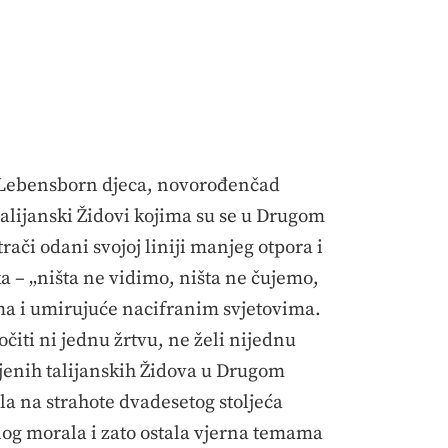
: Lebensborn djeca, novorođenčad
 talijanski Židovi kojima su se u Drugom
trači odani svojoj liniji manjeg otpora i
ka – „ništa ne vidimo, ništa ne čujemo,
cama i umirujuće nacifranim svjetovima.
čiti ni jednu žrtvu, ne želi nijednu
jenih talijanskih Židova u Drugom
la na strahote dvadesetog stoljeća
benog morala i zato ostala vjerna temama