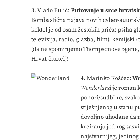
3. Vlado Bulić:
Putovanje u srce hrvatsk
Bombastična najava novih cyber-autorski
koktel je od osam žestokih priča: psiha g
televizija, radio, glazba, film), kemijski (
(da ne spominjemo Thompsonove »gene, g
Hrvat-čitatelj!
4. Marinko Koščec:
Wo
Wonderland
je roman ko
ponori/sudbine, svako
stiješnjenog u stanu p
dovoljno uhodane da ne
kreiranju jednog sasvi
najstvarnijeg, jedinog