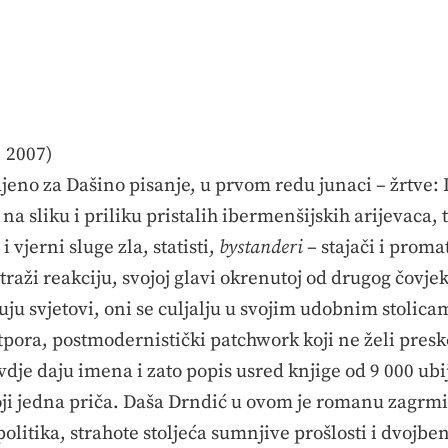
 2007)
jeno za Dašino pisanje, u prvom redu junaci – žrtve
 na sliku i priliku pristalih ibermenšijskih arijevaca,
 vjerni sluge zla, statisti,
bystanderi
– stajači i proma
traži reakciju, svojoj glavi okrenutoj od drugog čovje
juju svjetovi, oni se culjalju u svojim udobnim stoli
pora, postmodernistički patchwork koji ne želi presko
je daju imena i zato popis usred knjige od 9 000 ubi
toji jedna priča. Daša Drndić u ovom je romanu zagrmi
 politika, strahote stoljeća sumnjive prošlosti i dvoj