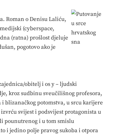
la. Roman o Denisu Laliću,
rmedijski (cyberspace,
edna (ratna) prošlost djeluje
ušan, pogotovo ako je
ednica/obitelj i os y – ljudski
e, kroz sudbinu sveučilišnog profesora,
 i blizanačkog potomstva, u srcu karijere
zvrću svijest i podsvijest protagonista u
li pounutrenog i u tom smislu
to i jedino polje pravog sukoba i otpora