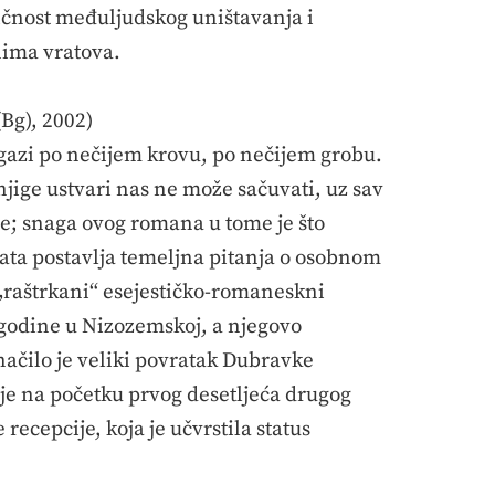
gičnost međuljudskog uništavanja i
nima vratova.
Bg), 2002)
gazi po nečijem krovu, po nečijem grobu.
njige ustvari nas ne može sačuvati, uz sav
e; snaga ovog romana u tome je što
nata postavlja temeljna pitanja o osobnom
j „raštrkani“ esejestičko-romaneskni
 godine u Nizozemskoj, a njegovo
načilo je veliki povratak Dubravke
lje na početku prvog desetljeća drugog
recepcije, koja je učvrstila status