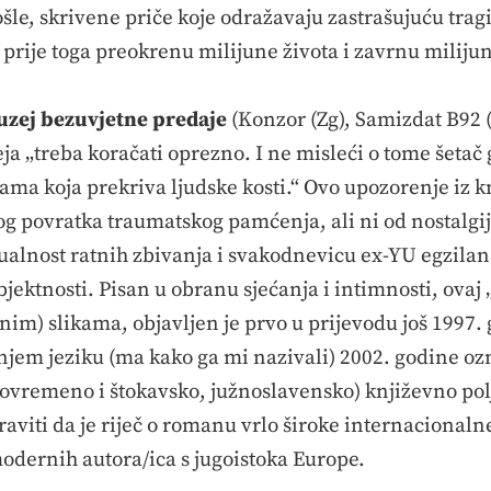
rošle, skrivene priče koje odražavaju zastrašujuću tra
 prije toga preokrenu milijune života i zavrnu miliju
zej bezuvjetne predaje
(Konzor (Zg), Samizdat B92 (
 „treba koračati oprezno. I ne misleći o tome šetač 
ama koja prekriva ljudske kosti.“ Ovo upozorenje iz k
g povratka traumatskog pamćenja, ali ni od nostalgij
tualnost ratnih zbivanja i svakodnevicu ex-YU egzila
bjektnosti. Pisan u obranu sjećanja i intimnosti, ova
nim) slikama, objavljen je prvo u prijevodu još 1997.
njem jeziku (ma kako ga mi nazivali) 2002. godine oz
stovremeno i štokavsko, južnoslavensko) književno po
aviti da je riječ o romanu vrlo široke internacionalne 
odernih autora/ica s jugoistoka Europe.