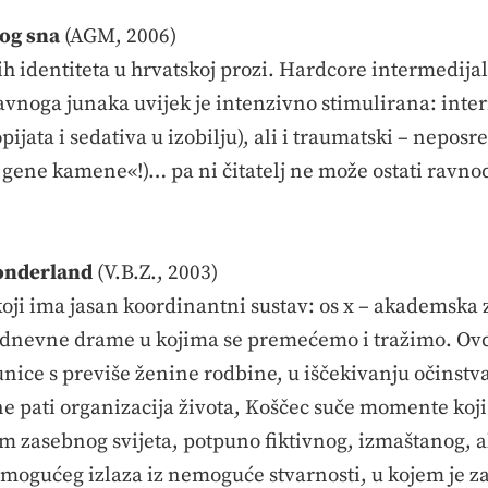
og sna
(AGM, 2006)
h identiteta u hrvatskoj prozi. Hardcore intermedija
lavnoga junaka uvijek je intenzivno stimulirana: inte
opijata i sedativa u izobilju), ali i traumatski – neposr
ene kamene«!)… pa ni čitatelj ne može ostati ravnod
nderland
(V.B.Z., 2003)
ji ima jasan koordinantni sustav: os x – akademska zaj
dnevne drame u kojima se premećemo i tražimo. Ovdj
unice s previše ženine rodbine, u iščekivanju očinstva
 pati organizacija života, Koščec suče momente koji i
m zasebnog svijeta, potpuno fiktivnog, izmaštanog, a
 mogućeg izlaza iz nemoguće stvarnosti, u kojem je za