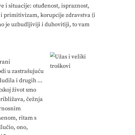
ve i situacije: otuđenost, ispraznost,
 primitivizam, korupcije zdravstva (i
je uzbudljiviji i duhovitiji, to vam
irani
odi u zastrašujuću
 ludila i drugih …
tskoj život smo
približava, čežnja
arnosnim
menom, ritam s
lučio, ono,