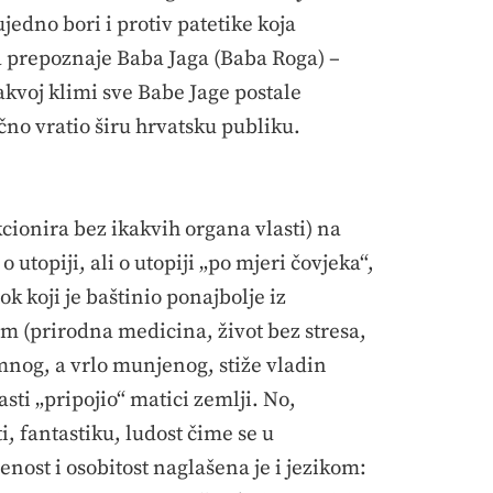
edno bori i protiv patetike koja
 prepoznaje Baba Jaga (Baba Roga) –
takvoj klimi sve Babe Jage postale
no vratio širu hrvatsku publiku.
cionira bez ikakvih organa vlasti) na
o utopiji, ali o utopiji „po mjeri čovjeka“,
ok koji je baštinio ponajbolje iz
im (prirodna medicina, život bez stresa,
nimnog, a vrlo munjenog, stiže vladin
asti „pripojio“ matici zemlji. No,
i, fantastiku, ludost čime se u
nost i osobitost naglašena je i jezikom: