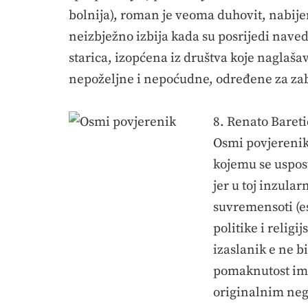
bolnija), roman je veoma duhovit, nabijen
neizbježno izbija kada su posrijedi nav
starica, izopćena iz društva koje naglašav
nepoželjne i nepoćudne, određene za zabo
8. Renato Bareti
Osmi povjerenik 
kojemu se usposta
jer u toj inzular
suvremensoti (es
politike i relig
izaslanik e ne bi
pomaknutost ima 
originalnim nega