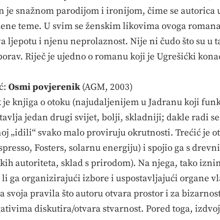
 je snažnom parodijom i ironijom, čime se autorica uj
edene teme. U svim se ženskim likovima ovoga romana
a ljepotu i njenu neprolaznost. Nije ni čudo što su u 
rav. Riječ je ujedno o romanu koji je Ugrešićki konač
ć:
Osmi povjerenik
(AGM, 2003)
je knjiga o otoku (najudaljenijem u Jadranu koji funk
vlja jedan drugi svijet, bolji, skladniji; dakle radi se 
noj „idili“ svako malo proviruju okrutnosti. Trećić je ot
presso, Fosters, solarnu energiju) i spojio ga s drevn
ijskih autoriteta, sklad s prirodom). Na njega, tako iz
 li ga organizirajući izbore i uspostavljajući organe vl
svoja pravila što autoru otvara prostor i za bizarnost
tivima diskutira/otvara stvarnost. Pored toga, izdvoje