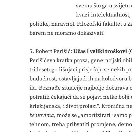
svemu što ga u svijetu 
kvazi-intelektualnost,
politike, naravno). Filozofski fakultet u
barem ne moramo dokazivati!
5. Robert Perišić:
Užas i veliki troškovi
(
Perišićeva kratka proza, generacijski obi
tridesetogodišnjaci prisjećaju se nekih p
budućnost, ostavljajući ih na kolodvoru b
ila. Beznađe situacije najbolje dočarava 
potratili čekajući da se pojavi netko bolji
krležijanska, i život prolazi". Kronična
beatovima
, može se „amortizirati“ samo 
tehnom, treba prihvatiti promjene, demok