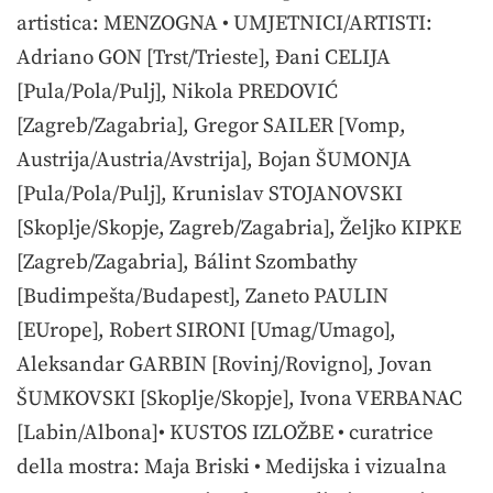
artistica: MENZOGNA • UMJETNICI/ARTISTI:
Adriano GON [Trst/Trieste], Đani CELIJA
[Pula/Pola/Pulj], Nikola PREDOVIĆ
[Zagreb/Zagabria], Gregor SAILER [Vomp,
Austrija/Austria/Avstrija], Bojan ŠUMONJA
[Pula/Pola/Pulj], Krunislav STOJANOVSKI
[Skoplje/Skopje, Zagreb/Zagabria], Željko KIPKE
[Zagreb/Zagabria], Bálint Szombathy
[Budimpešta/Budapest], Zaneto PAULIN
[EUrope], Robert SIRONI [Umag/Umago],
Aleksandar GARBIN [Rovinj/Rovigno], Jovan
ŠUMKOVSKI [Skoplje/Skopje], Ivona VERBANAC
[Labin/Albona]• KUSTOS IZLOŽBE • curatrice
della mostra: Maja Briski • Medijska i vizualna