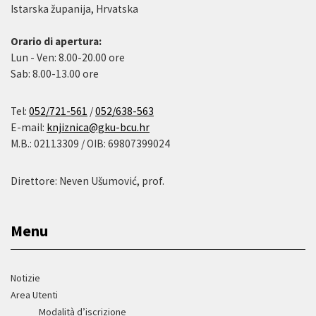
Istarska županija, Hrvatska
Orario di apertura:
Lun - Ven: 8.00-20.00 ore
Sab: 8.00-13.00 ore
Tel:
052/721-561
/
052/638-563
E-mail:
knjiznica@gku-bcu.hr
M.B.: 02113309 / OIB: 69807399024
Direttore: Neven Ušumović, prof.
Menu
Notizie
Area Utenti
Modalità d’iscrizione