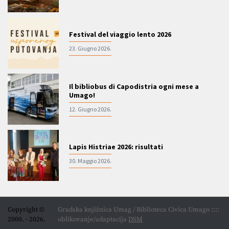
Festival del viaggio lento 2026
23. Giugno 2026.
Il bibliobus di Capodistria ogni mese a
Umago!
12. Giugno 2026.
Lapis Histriae 2026: risultati
30. Maggio 2026.
Copyright ©
Gradska knjižnica Umag / Biblioteca Civica Umago ::::
2000. - 2026.
oblikovanje/adaptacija
DSM