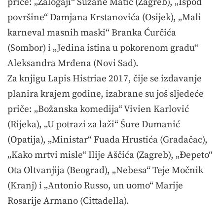
priče: „Zalogaji“ Suzane Matić (Zagreb), „Ispod
površine“ Damjana Krstanovića (Osijek), „Mali
karneval masnih maski“ Branka Ćurčića
(Sombor) i „Jedina istina u pokorenom gradu“
Aleksandra Mrđena (Novi Sad).
Za knjigu Lapis Histriae 2017, čije se izdavanje
planira krajem godine, izabrane su još sljedeće
priče: „Božanska komedija“ Vivien Karlović
(Rijeka), „U potrazi za laži“ Šure Dumanić
(Opatija), „Ministar“ Fuada Hrustića (Gradačac),
„Kako mrtvi misle“ Ilije Aščića (Zagreb), „Đepeto“
Ota Oltvanjija (Beograd), „Nebesa“ Teje Močnik
(Kranj) i „Antonio Russo, un uomo“ Marije
Rosarije Armano (Cittadella).