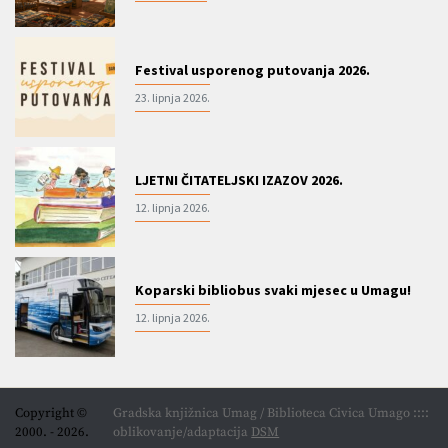
Festival usporenog putovanja 2026.
23. lipnja 2026.
LJETNI ČITATELJSKI IZAZOV 2026.
12. lipnja 2026.
Koparski bibliobus svaki mjesec u Umagu!
12. lipnja 2026.
Copyright ©
Gradska knjižnica Umag / Biblioteca Civica Umago ::::
2000. - 2026.
oblikovanje/adaptacija
DSM