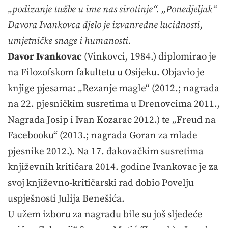
„podizanje tužbe u ime nas sirotinje“. „Ponedjeljak“
Davora Ivankovca djelo je izvanredne lucidnosti,
umjetničke snage i humanosti.
Davor Ivankovac
(Vinkovci, 1984.) diplomirao je
na Filozofskom fakultetu u Osijeku. Objavio je
knjige pjesama:
„
Rezanje magle“ (2012.; nagrada
na 22. pjesničkim susretima u Drenovcima 2011.,
Nagrada Josip i Ivan Kozarac 2012.) te
„
Freud na
Facebooku“ (2013.; nagrada Goran za mlade
pjesnike 2012.). Na 17. đakovačkim susretima
književnih kritičara 2014. godine Ivankovac je za
svoj književno-kritičarski rad dobio Povelju
uspješnosti Julija Benešića.
U užem izboru za nagradu bile su još sljedeće