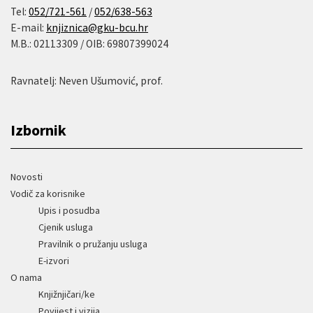
Tel:
052/721-561
/
052/638-563
E-mail:
knjiznica@gku-bcu.hr
M.B.: 02113309 / OIB: 69807399024
Ravnatelj: Neven Ušumović, prof.
Izbornik
Novosti
Vodič za korisnike
Upis i posudba
Cjenik usluga
Pravilnik o pružanju usluga
E-izvori
O nama
Knjižnjičari/ke
Povijest i vizija