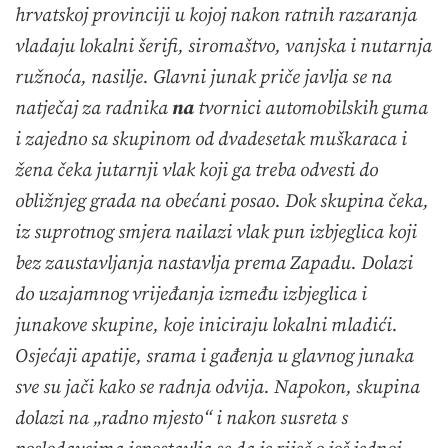
hrvatskoj provinciji u kojoj nakon ratnih razaranja
vladaju lokalni šerifi, siromaštvo, vanjska i nutarnja
ružnoća, nasilje. Glavni junak priče javlja se na
natječaj za radnika
na
tvornici automobilskih guma
i zajedno sa skupinom od dvadesetak muškaraca i
žena čeka jutarnji vlak koji ga treba odvesti do
obližnjeg grada na obećani posao. Dok skupina čeka,
iz suprotnog smjera nailazi vlak pun izbjeglica koji
bez zaustavljanja nastavlja prema Zapadu. Dolazi
do uzajamnog vrijeđanja između izbjeglica i
junakove skupine, koje iniciraju lokalni mladići.
Osjećaji apatije, srama i gađenja u glavnog junaka
sve su jači kako se radnja odvija. Napokon, skupina
dolazi na „radno mjesto“ i nakon susreta s