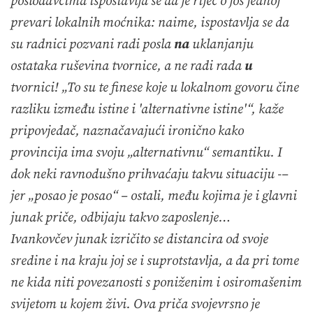
poslodavcima ispostavlja se da je riječ o još jednoj
prevari lokalnih moćnika: naime, ispostavlja se da
su radnici pozvani radi posla
na
uklanjanju
ostataka ruševina tvornice, a ne radi rada
u
tvornici! „To su te finese koje u lokalnom govoru čine
razliku između istine i 'alternativne istine'“, kaže
pripovjedač, naznačavajući ironično kako
provincija ima svoju „alternativnu“ semantiku. I
dok neki ravnodušno prihvaćaju takvu situaciju -–
jer „posao je posao“ – ostali, među kojima je i glavni
junak priče, odbijaju takvo zaposlenje…
Ivankovčev junak izričito se distancira od svoje
sredine i na kraju joj se i suprotstavlja, a da pri tome
ne kida niti povezanosti s poniženim i osiromašenim
svijetom u kojem živi. Ova priča svojevrsno je