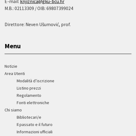
E-mail:
knjiznica@gku-bcu.hr
M.B.: 02113309 / OIB: 69807399024
Direttore: Neven Ušumović, prof.
Menu
Notizie
Area Utenti
Modalità d’iscrizione
Listino prezzi
Regolamento
Fonti elettroniche
Chi siamo
Bibliotecari/e
Il passato e il futuro
Informazioni ufficiali