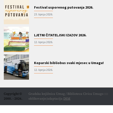
Festival usporenog putovanja 2026.
23. lipnja 2026.
LJETNI ČITATELJSKI IZAZOV 2026.
12. lipnja 2026.
Koparski bibliobus svaki mjesec u Umagu!
12. lipnja 2026.
Copyright ©
Gradska knjižnica Umag / Biblioteca Civica Umago ::::
2000. - 2026.
oblikovanje/adaptacija
DSM