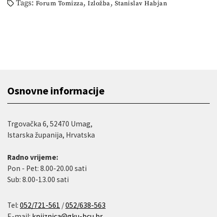
Tags:
,
,
Forum Tomizza
Izložba
Stanislav Habjan
Osnovne informacije
Trgovačka 6, 52470 Umag,
Istarska županija, Hrvatska
Radno vrijeme:
Pon - Pet: 8.00-20.00 sati
Sub: 8.00-13.00 sati
Tel:
052/721-561
/
052/638-563
E-mail:
knjiznica@gku-bcu.hr