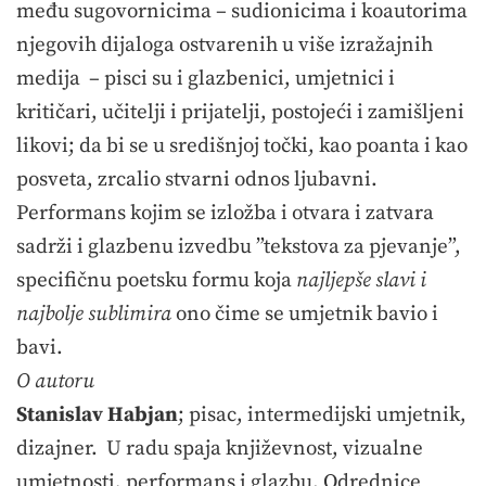
među sugovornicima – sudionicima i koautorima
njegovih dijaloga ostvarenih u više izražajnih
medija – pisci su i glazbenici, umjetnici i
kritičari, učitelji i prijatelji, postojeći i zamišljeni
likovi; da bi se u središnjoj točki, kao poanta i kao
posveta, zrcalio stvarni odnos ljubavni.
Performans kojim se izložba i otvara i zatvara
sadrži i glazbenu izvedbu ”tekstova za pjevanje”,
specifičnu poetsku formu koja
najljepše slavi i
najbolje sublimira
ono čime se umjetnik bavio i
bavi.
O autoru
Stanislav Habjan
; pisac, intermedijski umjetnik,
dizajner. U radu spaja književnost, vizualne
umjetnosti, performans i glazbu. Odrednice