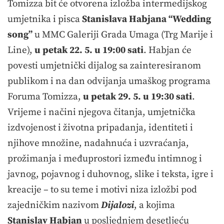
Tomizza bit će otvorena izložba intermedijskog
umjetnika i pisca
Stanislava Habjana
“Wedding
song”
u MMC Galeriji Grada Umaga (Trg Marije i
Line),
u petak 22. 5. u 19:00 sati
. Habjan će
povesti umjetnički dijalog sa zainteresiranom
publikom i na dan odvijanja umaškog programa
Foruma Tomizza,
u petak 29. 5. u 19:30 sati
.
Vrijeme i načini njegova čitanja, umjetnička
izdvojenost i životna pripadanja, identiteti i
njihove množine, nadahnuća i uzvraćanja,
prožimanja i međuprostori između intimnog i
javnog, pojavnog i duhovnog, slike i teksta, igre i
kreacije – to su teme i motivi niza izložbi pod
zajedničkim nazivom
Dijalozi
, a kojima
Stanislav Habjan
u posljednjem desetljeću