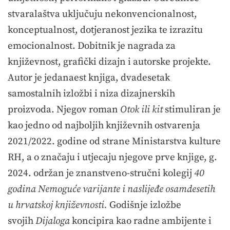
stvaralaštva uključuju nekonvencionalnost,
konceptualnost, dotjeranost jezika te izrazitu
emocionalnost. Dobitnik je nagrada za
književnost, grafički dizajn i autorske projekte.
Autor je jedanaest knjiga, dvadesetak
samostalnih izložbi i niza dizajnerskih
proizvoda. Njegov roman
Otok ili kit
stimuliran je
kao jedno od najboljih književnih ostvarenja
2021/2022. godine od strane Ministarstva kulture
RH, a o značaju i utjecaju njegove prve knjige, g.
2024. održan je znanstveno-stručni kolegij
40
godina Nemoguće varijante i naslijeđe osamdesetih
u hrvatskoj književnosti.
Godišnje izložbe
svojih
Dijaloga
koncipira kao radne ambijente i