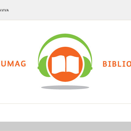
AVIVA
snike
O nama
Kalendar događanja