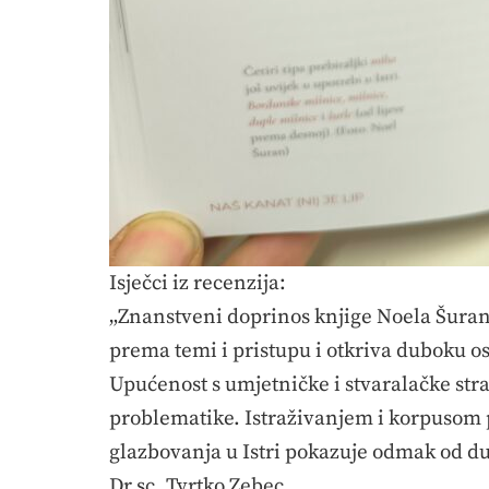
Isječci iz recenzija:
„Znanstveni doprinos knjige Noela Šurana 
prema temi i pristupu i otkriva duboku o
Upućenost s umjetničke i stvaralačke stra
problematike. Istraživanjem i korpusom 
glazbovanja u Istri pokazuje odmak od d
Dr.sc. Tvrtko Zebec