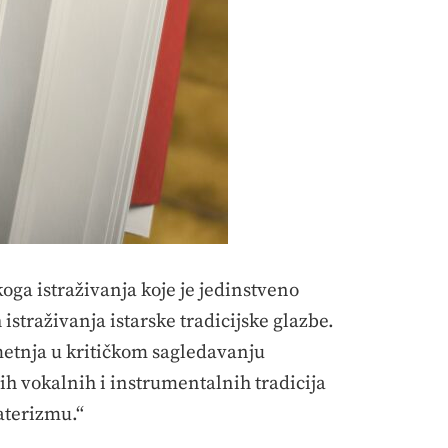
koga istraživanja koje je jedinstveno
straživanja istarske tradicijske glazbe.
smetnja u kritičkom sagledavanju
 vokalnih i instrumentalnih tradicija
aterizmu.“