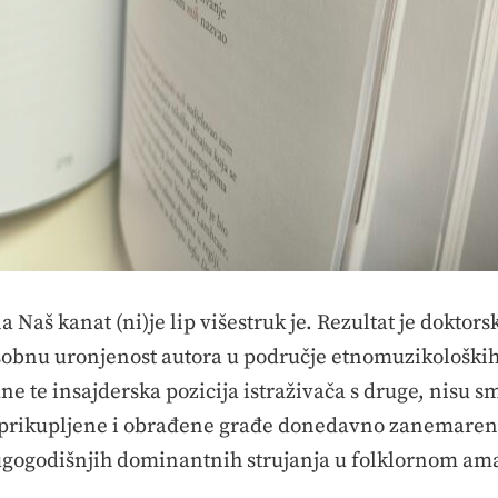
Naš kanat (ni)je lip višestruk je. Rezultat je doktors
sobnu uronjenost autora u područje etnomuzikoloških i
ne te insajderska pozicija istraživača s druge, nisu 
prikupljene i obrađene građe donedavno zanemarenih
ugogodišnjih dominantnih strujanja u folklornom am