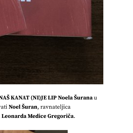
NAŠ KANAT (NI)JE LIP
Noela Šurana
u
vati
Noel Šuran
, ravnateljica
m
Leonarda Medice Gregoriča
.