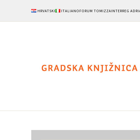
HRVATSKI
ITALIANO
FORUM TOMIZZA
INTERREG ADRI
Novosti
Vodič za kori